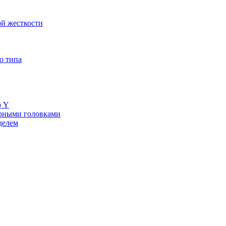
й жесткости
о типа
ю Y
ерными головками
делем