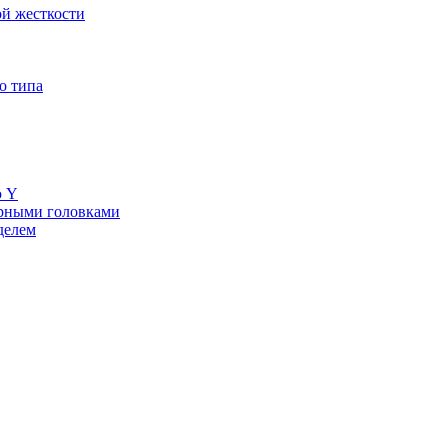
й жесткости
о типа
ю Y
ерными головками
делем