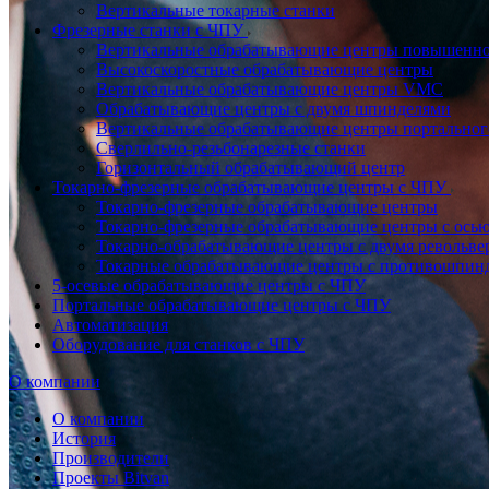
Вертикальные токарные станки
Фрезерные станки с ЧПУ
Вертикальные обрабатывающие центры повышенно
Высокоскоростные обрабатывающие центры
Вертикальные обрабатывающие центры VMC
Обрабатывающие центры с двумя шпинделями
Вертикальные обрабатывающие центры портальног
Сверлильно-резьбонарезные станки
Горизонтальный обрабатывающий центр
Токарно-фрезерные обрабатывающие центры с ЧПУ
Токарно-фрезерные обрабатывающие центры
Токарно-фрезерные обрабатывающие центры с ось
Токарно-обрабатывающие центры c двумя револьв
Токарные обрабатывающие центры с противошпин
5-осевые обрабатывающие центры с ЧПУ
Портальные обрабатывающие центры с ЧПУ
Автоматизация
Оборудование для станков с ЧПУ
О компании
О компании
История
Производители
Проекты Bitvan