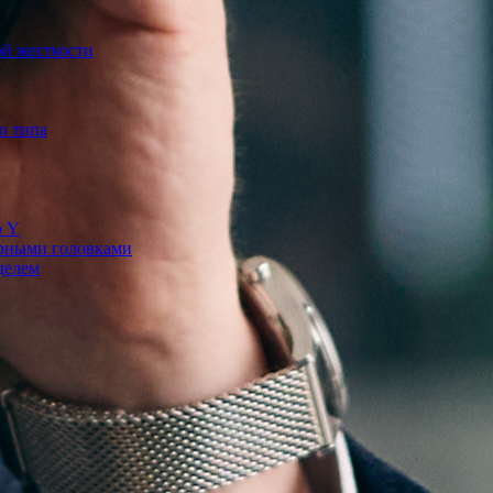
й жесткости
о типа
ю Y
ерными головками
делем