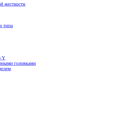
й жесткости
о типа
ю Y
ерными головками
делем