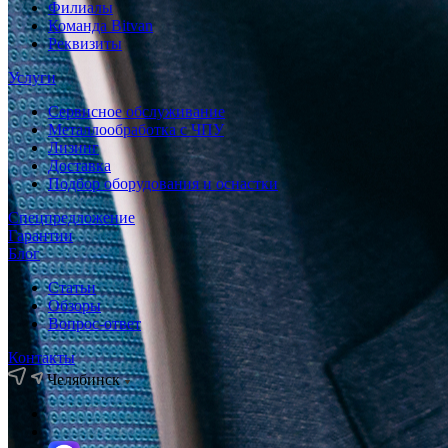
Филиалы
Команда Bitvan
Реквизиты
Услуги
Сервисное обслуживание
Металлообработка с ЧПУ
Лизинг
Доставка
Подбор оборудования и оснастки
Спецпредложение
Гарантии
Блог
Статьи
Обзоры
Вопрос-ответ
Контакты
Челябинск