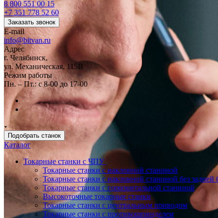
8 800 551 00 15
+7 351 778 52 60
Заказать звонок
E-mail
info@bitvan.ru
Адрес
г. Челябинск,
ул. Механическая, 115В
Режим работы
Пн. – Пт.: с 8-00 до 17-00
Подобрать станок
Каталог
Токарные станки с ЧПУ
Токарные станки с наклонной станиной
Токарные станки с наклонной станиной без задней 
Токарные станки с горизонтальной станиной
Высокоточные токарные станки
Токарные станки с центральным приводом
Токарные станки с противошпинделем