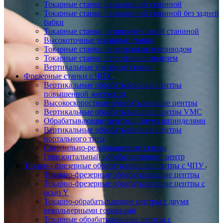
Токарные станки с наклонной станиной
Токарные станки с наклонной станиной без задней
бабки
Токарные станки с горизонтальной станиной
Высокоточные токарные станки
Токарные станки с центральным приводом
Токарные станки с противошпинделем
Вертикальные токарные станки
Фрезерные станки с ЧПУ
Вертикальные обрабатывающие центры
повышенной жесткости
Высокоскоростные обрабатывающие центры
Вертикальные обрабатывающие центры VMC
Обрабатывающие центры с двумя шпинделями
Вертикальные обрабатывающие центры
портального типа
Сверлильно-резьбонарезные станки
Горизонтальный обрабатывающий центр
Токарно-фрезерные обрабатывающие центры с ЧПУ
Токарно-фрезерные обрабатывающие центры
Токарно-фрезерные обрабатывающие центры с
осью Y
Токарно-обрабатывающие центры c двумя
револьверными головками
Токарные обрабатывающие центры с