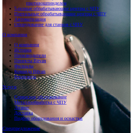
противошпинделем
5-осевые обрабатывающие центры с ЧПУ
Портальные обрабатывающие центры с ЧПУ
Автоматизация
Оборудование для станков с ЧПУ
О компании
О компании
История
Производители
Проекты Bitvan
Филиалы
Команда Bitvan
Реквизиты
Услуги
Сервисное обслуживание
Металлообработка с ЧПУ
Лизинг
Доставка
Подбор оборудования и оснастки
Спецпредложение