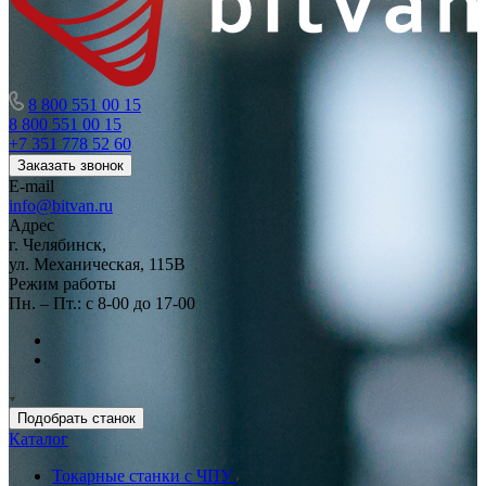
8 800 551 00 15
8 800 551 00 15
+7 351 778 52 60
Заказать звонок
E-mail
info@bitvan.ru
Адрес
г. Челябинск,
ул. Механическая, 115В
Режим работы
Пн. – Пт.: с 8-00 до 17-00
Подобрать станок
Каталог
Токарные станки с ЧПУ